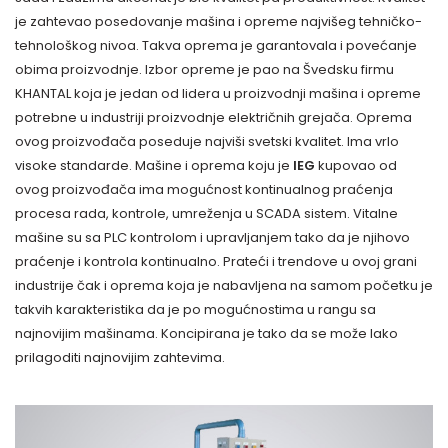
je zahtevao posedovanje mašina i opreme najvišeg tehničko-
tehnološkog nivoa. Takva oprema je garantovala i povećanje
obima proizvodnje. Izbor opreme je pao na Švedsku firmu
KHANTAL koja je jedan od lidera u proizvodnji mašina i opreme
potrebne u industriji proizvodnje električnih grejača. Oprema
ovog proizvođača poseduje najviši svetski kvalitet. Ima vrlo
visoke standarde. Mašine i oprema koju je
IEG
kupovao od
ovog proizvođača ima mogućnost kontinualnog praćenja
procesa rada, kontrole, umreženja u SCADA sistem. Vitalne
mašine su sa PLC kontrolom i upravljanjem tako da je njihovo
praćenje i kontrola kontinualno. Prateći i trendove u ovoj grani
industrije čak i oprema koja je nabavljena na samom početku je
takvih karakteristika da je po mogućnostima u rangu sa
najnovijim mašinama. Koncipirana je tako da se može lako
prilagoditi najnovijim zahtevima.