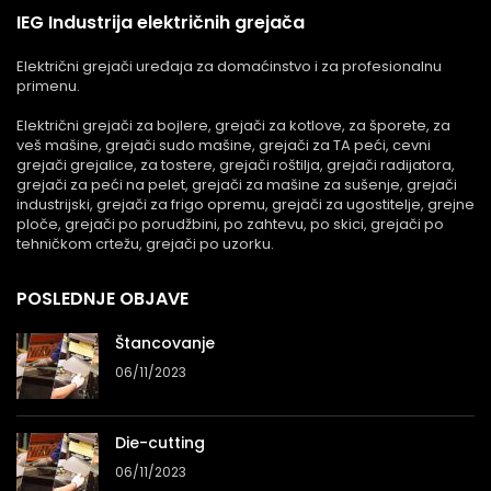
IEG Industrija električnih grejača
Električni grejači uređaja za domaćinstvo i za profesionalnu
primenu.
Električni grejači za bojlere, grejači za kotlove, za šporete, za
veš mašine, grejači sudo mašine, grejači za TA peći, cevni
grejači grejalice, za tostere, grejači roštilja, grejači radijatora,
grejači za peći na pelet, grejači za mašine za sušenje, grejači
industrijski, grejači za frigo opremu, grejači za ugostitelje, grejne
ploče, grejači po porudžbini, po zahtevu, po skici, grejači po
tehničkom crtežu, grejači po uzorku.
POSLEDNJE OBJAVE
Štancovanje
06/11/2023
Die-cutting
06/11/2023