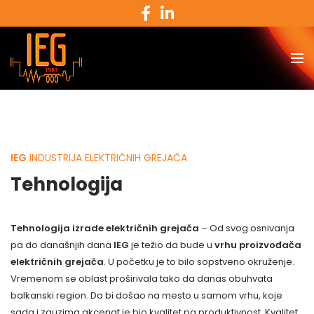
IEG
INDUSTRIJA ELEKTRIČNIH GREJAČA
Tehnologija
Tehnologija izrade električnih grejača
– Od svog osnivanja
pa do današnjih dana
IEG
je težio da bude u
vrhu proizvođača
električnih grejača
. U početku je to bilo sopstveno okruženje.
Vremenom se oblast proširivala tako da danas obuhvata
balkanski region. Da bi došao na mesto u samom vrhu, koje
sada i zauzima akcenat je bio kvalitet pa produktivnost. Kvalitet